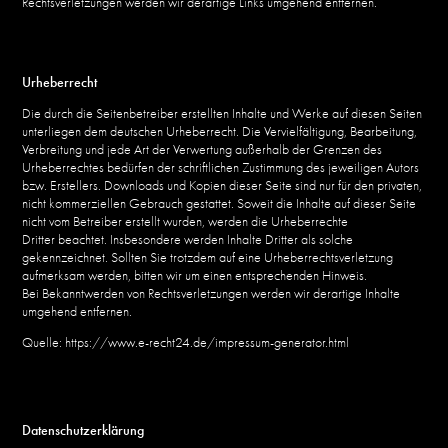
Rechtsverletzungen werden wir derartige Links umgehend entfernen.
Urheberrecht
Die durch die Seitenbetreiber erstellten Inhalte und Werke auf diesen Seiten
unterliegen dem deutschen Urheberrecht. Die Vervielfältigung, Bearbeitung,
Verbreitung und jede Art der Verwertung außerhalb der Grenzen des
Urheberrechtes bedürfen der schriftlichen Zustimmung des jeweiligen Autors
bzw. Erstellers. Downloads und Kopien dieser Seite sind nur für den privaten,
nicht kommerziellen Gebrauch gestattet. Soweit die Inhalte auf dieser Seite
nicht vom Betreiber erstellt wurden, werden die Urheberrechte
Dritter beachtet. Insbesondere werden Inhalte Dritter als solche
gekennzeichnet. Sollten Sie trotzdem auf eine Urheberrechtsverletzung
aufmerksam werden, bitten wir um einen entsprechenden Hinweis.
Bei Bekanntwerden von Rechtsverletzungen werden wir derartige Inhalte
umgehend entfernen.
Quelle: https://www.e-recht24.de/impressum-generator.html
Datenschutzerklärung