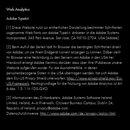
Web Analytics
Adobe Typekit
[1] Diese Website nutzt zur einheitlichen Darstellung bestimmter Schriftarten
sogenannte Web Fonts von Adobe Typekit. Anbieter ist die Adobe Systems
Incorporated, 345 Park Avenue, San Jose, CA 95110-2704, USA [Adobe].
[2] Beim Aufruf der Seiten lädt Ihr Browser die benötigten Schriftarten direkt
von Adobe, um sie Ihrem Endgerät korrekt anzeigen zu können. Dabei stellt
Ihr Browser eine Verbindung zu den Servern von Adobe in den USA her.
Hierdurch erlangt Adobe Kenntnis darüber, dass über Ihre IP-Adresse unsere
Website aufgerufen wurde. Für die Ausnahmefälle, in denen
personenbezogene Daten in die USA übertragen werden, hat sich Adobe
dem EU-US Privacy Shield unterworfen,
https://www.privacyshield.gov/EU-
US-Framework
. Rechtsgrundlage für die Nutzung von Adobe Analytics ist Art.
6 Abs. 1 S. 1 lit. f DS-GVO.
[3] Informationen des Drittanbieters: Adobe Systems Software Ireland
Limited, Ireland, 4–6 Riverwalk, Citywest Business Campus, Dublin 24,
Republic of Ireland; privacy@adobe.com;
Datenschutzhinweise:
http://www.adobe.com/de/privacy/policy.html
.