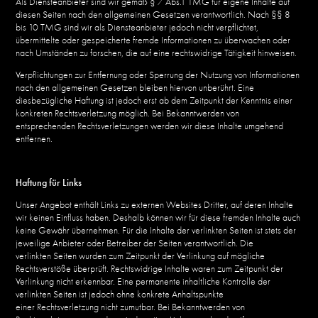
Als Diensteanbieter sind wir gemäß § 7 Abs.1 TMG für eigene Inhalte auf
diesen Seiten nach den allgemeinen Gesetzen verantwortlich. Nach §§ 8
bis 10 TMG sind wir als Diensteanbieter jedoch nicht verpflichtet,
übermittelte oder gespeicherte fremde Informationen zu überwachen oder
nach Umständen zu forschen, die auf eine rechtswidrige Tätigkeit hinweisen.
Verpflichtungen zur Entfernung oder Sperrung der Nutzung von Informationen
nach den allgemeinen Gesetzen bleiben hiervon unberührt. Eine
diesbezügliche Haftung ist jedoch erst ab dem Zeitpunkt der Kenntnis einer
konkreten Rechtsverletzung möglich. Bei Bekanntwerden von
entsprechenden Rechtsverletzungen werden wir diese Inhalte umgehend
entfernen.
Haftung für Links
Unser Angebot enthält Links zu externen Websites Dritter, auf deren Inhalte
wir keinen Einfluss haben. Deshalb können wir für diese fremden Inhalte auch
keine Gewähr übernehmen. Für die Inhalte der verlinkten Seiten ist stets der
jeweilige Anbieter oder Betreiber der Seiten verantwortlich. Die
verlinkten Seiten wurden zum Zeitpunkt der Verlinkung auf mögliche
Rechtsverstöße überprüft. Rechtswidrige Inhalte waren zum Zeitpunkt der
Verlinkung nicht erkennbar. Eine permanente inhaltliche Kontrolle der
verlinkten Seiten ist jedoch ohne konkrete Anhaltspunkte
einer Rechtsverletzung nicht zumutbar. Bei Bekanntwerden von